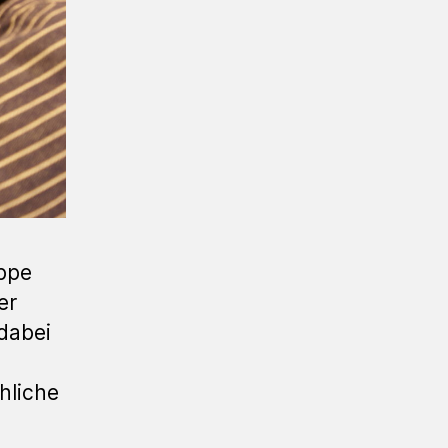
uppe
er
dabei
hliche