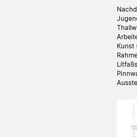
Nachde
Jugen
Thallw
Arbeit
Kunst 
Rahme
Litfaß
Pinnw
Ausste