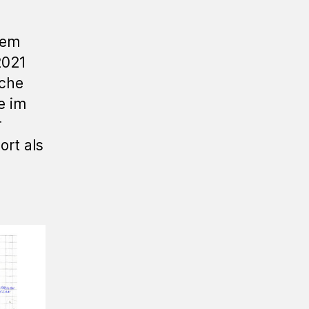
dem
2021
sche
e im
r
ort als