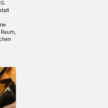
 G.
talt
hme
) Raum,
schen
f