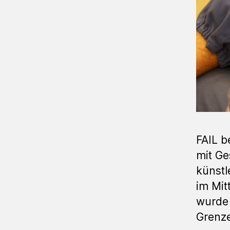
FAIL b
mit G
künstl
im Mit
wurde
Grenz