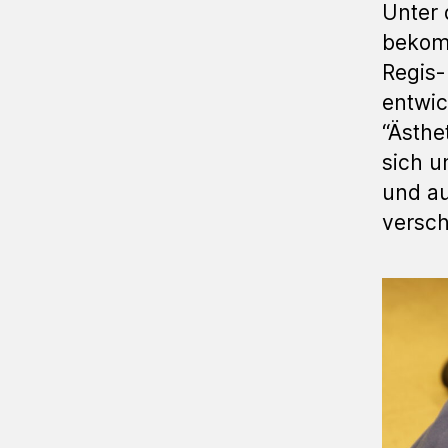
Unter 
bekomm
Regis-
entwi
“Ästhe
sich u
und au
versch